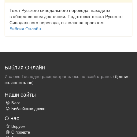
Текст Русского синодального перевода, находится
в общественном достоянии. Подготовка текста Русского
Синодального перевода, выполнена проектом
Библия Онлайн
.
Библия Онлайн
И слово Господне распространялось по всей стране. (
Деяния
св. aпостолов
)
Наши сайты
Блог
Библейское древо
О нас
Веруем
О проекте