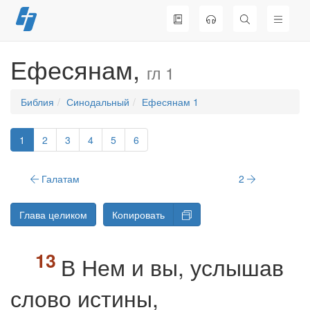
Перейти
к
содержимому
Ефесянам,
гл 1
Библия
Синодальный
Ефесянам 1
1
2
3
4
5
6
Галатам
2
Глава целиком
Копировать
В Нем и вы, услышав
слово истины,