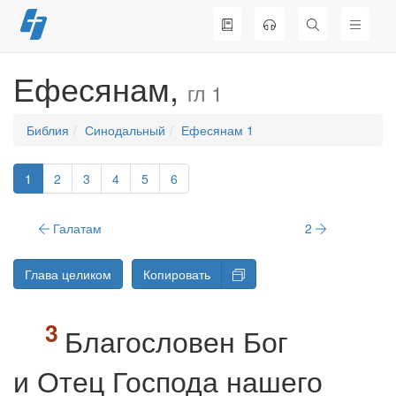
Перейти
к
содержимому
Ефесянам,
гл 1
Библия
Синодальный
Ефесянам 1
1
2
3
4
5
6
Галатам
2
Глава целиком
Копировать
Благословен Бог
и Отец Господа нашего