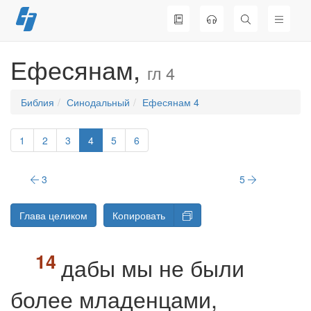
Перейти
к
содержимому
Ефесянам,
гл 4
Библия
Синодальный
Ефесянам 4
1
2
3
4
5
6
3
5
Глава целиком
Копировать
дабы мы не были
более младенцами,