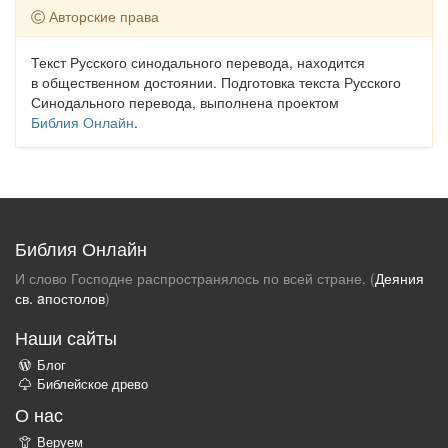
Авторские права
Текст Русского синодального перевода, находится
в общественном достоянии. Подготовка текста Русского
Синодального перевода, выполнена проектом
Библия Онлайн
.
Библия Онлайн
И слово Господне распространялось по всей стране. (
Деяния
св. aпостолов
)
Наши сайты
Блог
Библейское древо
О нас
Веруем