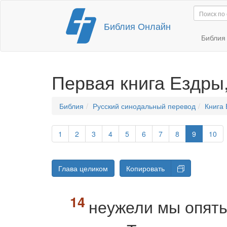
Перейти
Библия Онлайн
к
содержимому
Библи
Первая книга Ездры
Библия
Русский синодальный перевод
Книга 
1
2
3
4
5
6
7
8
9
10
Глава целиком
Копировать
неужели мы опять