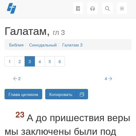
Перейти
к
содержимому
Галатам,
гл 3
Библия
Синодальный
Галатам 3
1
2
3
4
5
6
2
4
Глава целиком
Копировать
А до пришествия веры
мы заключены были под