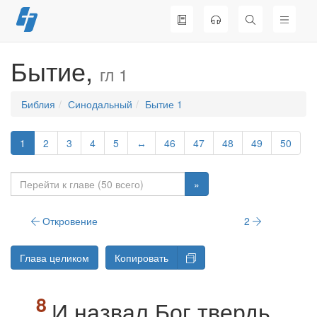
Перейти
к
содержимому
Бытие,
гл 1
Библия
Синодальный
Бытие 1
1
2
3
4
5
↔
46
47
48
49
50
»
Откровение
2
Глава целиком
Копировать
И назвал Бог твердь