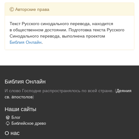
Авторские права
Текст Русского синодального перевода, находится
в общественном достоянии. Подготовка текста Русского
Синодального перевода, выполнена проектом
Библия Онлайн
.
Библия Онлайн
И слово Господне распространялось по всей стране. (
Деяния
св. aпостолов
)
Наши сайты
Блог
Библейское древо
О нас