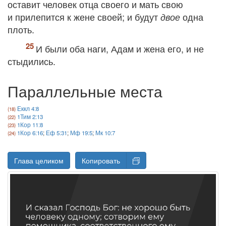
оставит человек отца своего и мать свою
и прилепится к жене своей; и будут
одна
двое
плоть.
И были оба наги, Адам и жена его, и не
стыдились.
Параллельные места
Еккл 4:8
1Тим 2:13
1Кор 11:8
1Кор 6:16
;
Еф 5:31
;
Мф 19:5
;
Мк 10:7
Глава целиком
Копировать