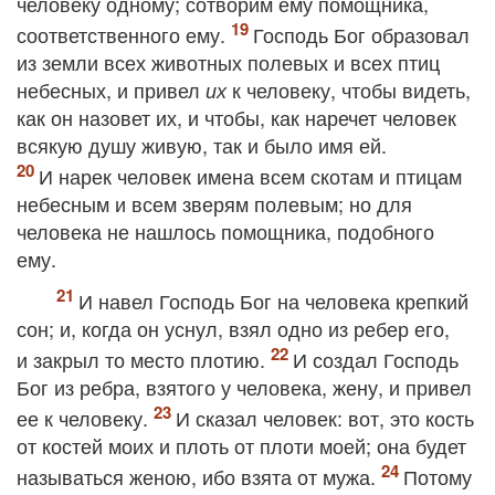
человеку одному; сотворим ему помощника,
соответственного ему.
Господь Бог образовал
из земли всех животных полевых и всех птиц
небесных, и привел
к человеку, чтобы видеть,
их
как он назовет их, и чтобы, как наречет человек
всякую душу живую, так и было имя ей.
И нарек человек имена всем скотам и птицам
небесным и всем зверям полевым; но для
человека не нашлось помощника, подобного
ему.
И навел Господь Бог на человека крепкий
сон; и, когда он уснул, взял одно из ребер его,
и закрыл то место плотию.
И создал Господь
Бог из ребра, взятого у человека, жену, и привел
ее к человеку.
И сказал человек: вот, это кость
от костей моих и плоть от плоти моей; она будет
называться женою, ибо взята от мужа.
Потому