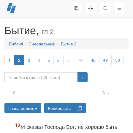
Перейти
к
содержимому
Бытие,
гл 2
Библия
Синодальный
Бытие 2
1
2
3
4
5
6
↔
47
48
49
50
»
1
3
Глава целиком
Копировать
И сказал Господь Бог: не хорошо быть