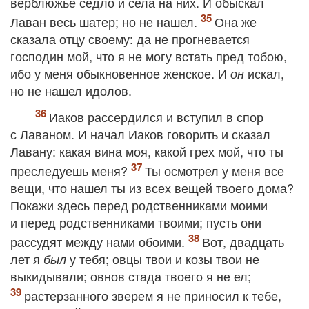
верблюжье седло и села на них. И обыскал
Лаван весь шатер; но не нашел.
Она же
сказала отцу своему: да не прогневается
господин мой, что я не могу встать пред тобою,
ибо у меня обыкновенное женское. И
искал,
он
но не нашел идолов.
Иаков рассердился и вступил в спор
с Лаваном. И начал Иаков говорить и сказал
Лавану: какая вина моя, какой грех мой, что ты
преследуешь меня?
Ты осмотрел у меня все
вещи, что нашел ты из всех вещей твоего дома?
Покажи здесь перед родственниками моими
и перед родственниками твоими; пусть они
рассудят между нами обоими.
Вот, двадцать
лет я
у тебя; овцы твои и козы твои не
был
выкидывали; овнов стада твоего я не ел;
растерзанного зверем я не приносил к тебе,