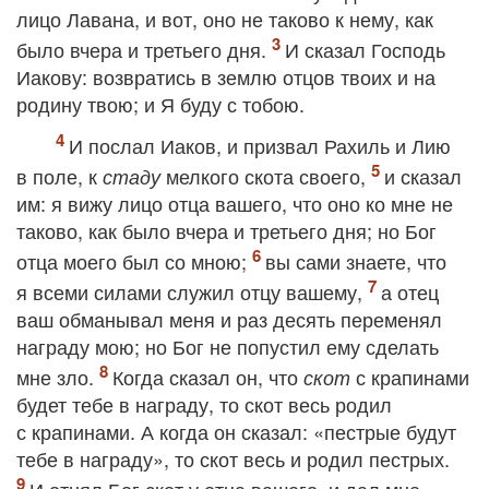
лицо Лавана, и вот, оно не таково к нему, как
было вчера и третьего дня.
И сказал Господь
Иакову: возвратись в землю отцов твоих и на
родину твою; и Я буду с тобою.
И послал Иаков, и призвал Рахиль и Лию
в поле, к
мелкого скота своего,
и сказал
стаду
им: я вижу лицо отца вашего, что оно ко мне не
таково, как было вчера и третьего дня; но Бог
отца моего был со мною;
вы сами знаете, что
я всеми силами служил отцу вашему,
а отец
ваш обманывал меня и раз десять переменял
награду мою; но Бог не попустил ему сделать
мне зло.
Когда сказал он, что
с крапинами
скот
будет тебе в награду, то скот весь родил
с крапинами. А когда он сказал: «пестрые будут
тебе в награду», то скот весь и родил пестрых.