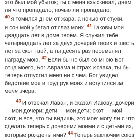
это был мой убыток; ты с меня взыскивал, днем
ли что пропадало, ночью ли пропадало;
я томился днем от жара, а ночью от стужи,
и сон мой убегал от глаз моих.
Таковы мои
двадцать лет в доме твоем. Я служил тебе
четырнадцать лет за двух дочерей твоих и шесть
лет за скот твой, а ты десять раз переменял
награду мою.
Если бы не был со мною Бог
отца моего, Бог Авраама и страх Исаака, ты бы
теперь отпустил меня ни с чем. Бог увидел
бедствие мое и труд рук моих и вступился
за
вчера.
меня
И отвечал Лаван, и сказал Иакову: дочери
— мои дочери; дети — мои дети; скот — мой
скот, и все, что ты видишь, это мое: могу ли я что
сделать теперь с дочерями моими и с детьми их,
которые рождены ими?
Теперь заключим союз