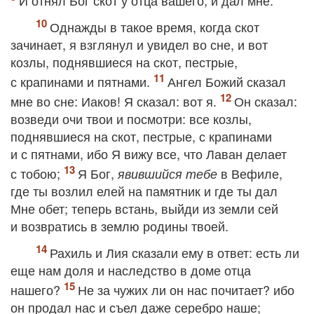
И отнял Бог скот у отца вашего, и дал мне.
Однажды в такое время, когда скот
зачинает, я взглянул и увидел во сне, и вот
козлы, поднявшиеся на скот, пестрые,
с крапинами и пятнами.
Ангел Божий сказал
мне во сне: Иаков! Я сказал: вот я.
Он сказал:
возведи очи твои и посмотри: все козлы,
поднявшиеся на скот, пестрые, с крапинами
и с пятнами, ибо Я вижу все, что Лаван делает
с тобою;
Я Бог,
в Вефиле,
явившийся тебе
где ты возлил елей на памятник и где ты дал
Мне обет; теперь встань, выйди из земли сей
и возвратись в землю родины твоей.
Рахиль и Лия сказали ему в ответ: есть ли
еще нам доля и наследство в доме отца
нашего?
Не за чужих ли он нас почитает? ибо
он продал нас и съел даже серебро наше;