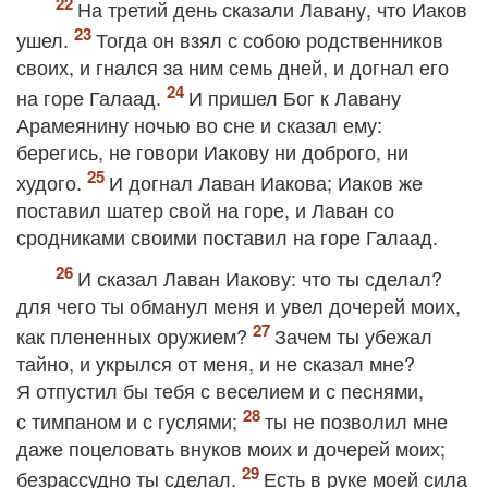
На третий день сказали Лавану, что Иаков
ушел.
Тогда он взял с собою родственников
своих, и гнался за ним семь дней, и догнал его
на горе Галаад.
И пришел Бог к Лавану
Арамеянину ночью во сне и сказал ему:
берегись, не говори Иакову ни доброго, ни
худого.
И догнал Лаван Иакова; Иаков же
поставил шатер свой на горе, и Лаван со
сродниками своими поставил на горе Галаад.
И сказал Лаван Иакову: что ты сделал?
для чего ты обманул меня и увел дочерей моих,
как плененных оружием?
Зачем ты убежал
тайно, и укрылся от меня, и не сказал мне?
Я отпустил бы тебя с веселием и с песнями,
с тимпаном и с гуслями;
ты не позволил мне
даже поцеловать внуков моих и дочерей моих;
безрассудно ты сделал.
Есть в руке моей сила