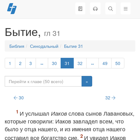
Перейти
к
содержимому
Бытие,
гл 31
Библия
Синодальный
Бытие 31
1
2
3
↔
30
31
32
↔
49
50
»
30
32
И услышал
слова сынов Лавановых,
Иаков
которые говорили: Иаков завладел всем, что
было у отца нашего, и из имения отца нашего
составил все богатство сие.
И увидел Иаков