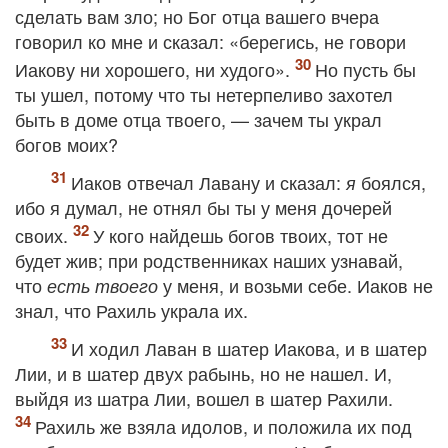
сделать вам зло; но Бог отца вашего вчера
говорил ко мне и сказал: «берегись, не говори
Иакову ни хорошего, ни худого».
Но пусть бы
ты ушел, потому что ты нетерпеливо захотел
быть в доме отца твоего, — зачем ты украл
богов моих?
Иаков отвечал Лавану и сказал:
боялся,
я
ибо я думал, не отнял бы ты у меня дочерей
своих.
У кого найдешь богов твоих, тот не
будет жив; при родственниках наших узнавай,
что
у меня, и возьми себе. Иаков не
есть твоего
знал, что Рахиль украла их.
И ходил Лаван в шатер Иакова, и в шатер
Лии, и в шатер двух рабынь, но не нашел. И,
выйдя из шатра Лии, вошел в шатер Рахили.
Рахиль же взяла идолов, и положила их под