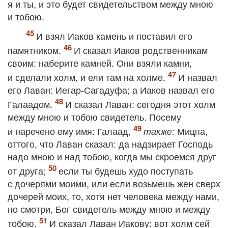
я и ты, и это будет свидетельством между мною
и тобою.
И взял Иаков камень и поставил его
памятником.
И сказал Иаков родственникам
своим: наберите камней. Они взяли камни,
и сделали холм, и ели там на холме.
И назвал
его Лаван: Иегар‐Сагадуфа; а Иаков назвал его
Галаадом.
И сказал Лаван: сегодня этот холм
между мною и тобою свидетель. Посему
и наречено ему имя: Галаад,
Мицпа,
также:
оттого, что Лаван сказал: да надзирает Господь
надо мною и над тобою, когда мы скроемся друг
от друга;
если ты будешь худо поступать
с дочерями моими, или если возьмешь жен сверх
дочерей моих, то, хотя нет человека между нами,
но смотри, Бог свидетель между мною и между
тобою.
И сказал Лаван Иакову: вот холм сей