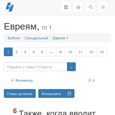
Перейти
к
содержимому
Евреям,
гл 1
Библия
Синодальный
Евреям 1
1
2
3
4
5
↔
9
10
11
12
13
»
Филимону
2
Глава целиком
Копировать
Также, когда вводит