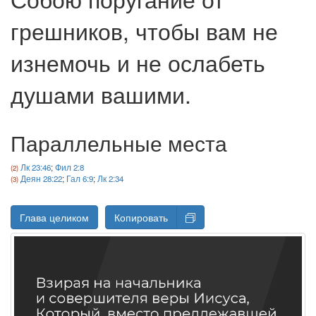
грешников, чтобы вам не
изнемочь и не ослабеть
душами вашими.
Параллельные места
Лк 23:46
;
Фил 2:8
Деян 28:22
;
Гал 6:9
;
Лк 2:34
Глава целиком
Копировать