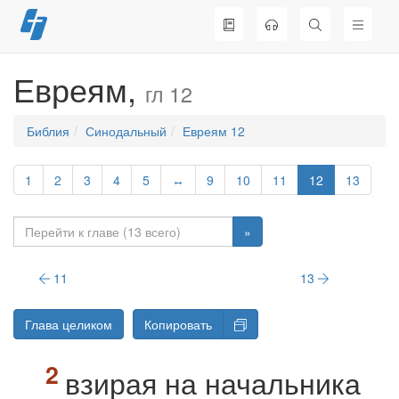
Перейти
к
содержимому
Евреям,
гл 12
Библия
Синодальный
Евреям 12
1
2
3
4
5
↔
9
10
11
12
13
»
11
13
Глава целиком
Копировать
взирая на начальника