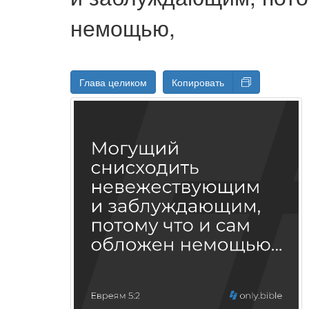
немощью,
Глава целиком
Копировать