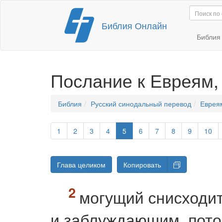
Перейти
Библия Онлайн
к
содержимому
Библи
Послание к Евреям
Библия
Русский синодальный перевод
Еврея
1
2
3
4
5
6
7
8
9
10
Глава целиком
Копировать
могущий снисходи
и заблуждающим, пото