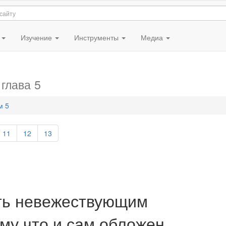
я
Изучение
Инструменты
Медиа
,
глава 5
м 5
11
12
13
ть невежествующим
му что и сам обложен