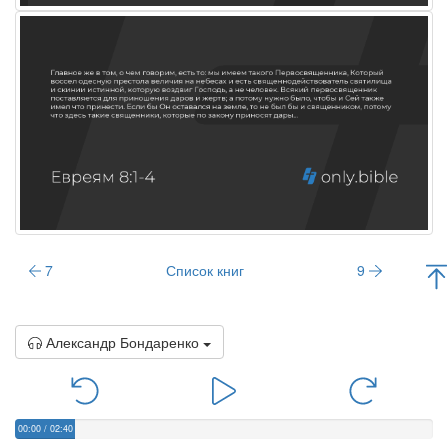
7
Список книг
9
Александр Бондаренко
00:00
/
02:40