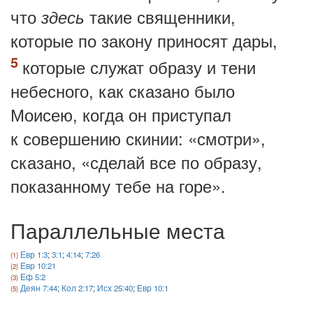
что
такие священники,
здесь
которые по закону приносят дары,
которые служат образу и тени
небесного, как сказано было
Моисею, когда он приступал
к совершению скинии: «смотри»,
сказано, «сделай все по образу,
показанному тебе на горе».
Параллельные места
Евр 1:3
;
3:1
;
4:14
;
7:26
Евр 10:21
Еф 5:2
Деян 7:44
;
Кол 2:17
;
Исх 25:40
;
Евр 10:1