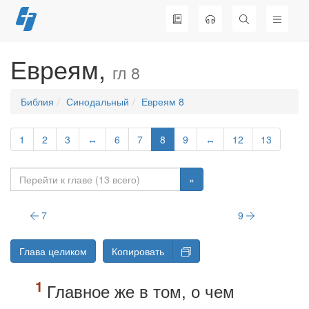
Перейти
к
содержимому
Евреям,
гл 8
Библия
Синодальный
Евреям 8
1
2
3
↔
6
7
8
9
↔
12
13
»
7
9
Глава целиком
Копировать
Главное же в том, о чем