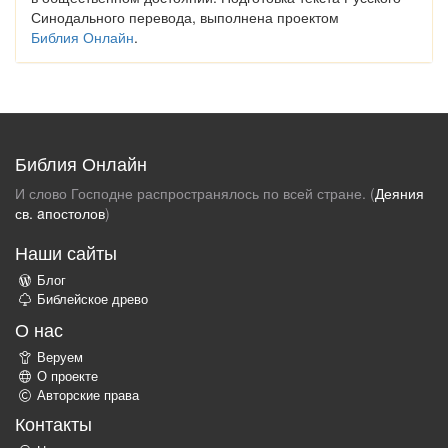
Синодального перевода, выполнена проектом
Библия Онлайн
.
Библия Онлайн
И слово Господне распространялось по всей стране. (
Деяния
св. aпостолов
)
Наши сайты
Блог
Библейское древо
О нас
Веруем
О проекте
Авторские права
Контакты