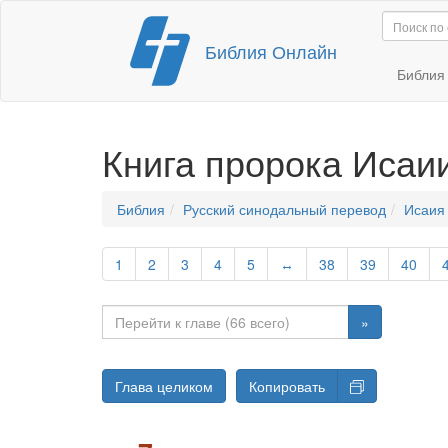
Перейти
Библия Онлайн
к
содержимому
Библи
Книга пророка Исаи
Библия
Русский синодальный перевод
Исаия
1
2
3
4
5
↔
38
39
40
»
Глава целиком
Копировать