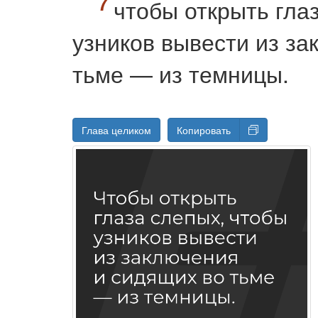
чтобы открыть гла
узников вывести из за
тьме — из темницы.
Глава целиком
Копировать