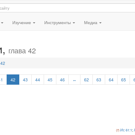
я
Изучение
Инструменты
Медиа
и,
глава 42
 42
41
42
43
44
45
46
↔
62
63
64
65
Ис 61:1
;