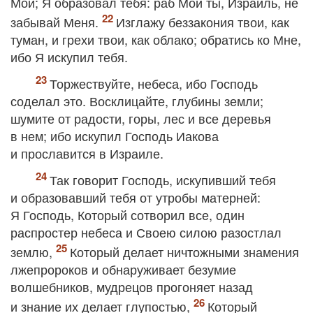
Мой; Я образовал тебя: раб Мой ты, Израиль, не
забывай Меня.
Изглажу беззакония твои, как
туман, и грехи твои, как облако; обратись ко Мне,
ибо Я искупил тебя.
Торжествуйте, небеса, ибо Господь
соделал это. Восклицайте, глубины земли;
шумите от радости, горы, лес и все деревья
в нем; ибо искупил Господь Иакова
и прославится в Израиле.
Так говорит Господь, искупивший тебя
и образовавший тебя от утробы матерней:
Я Господь, Который сотворил все, один
распростер небеса и Своею силою разостлал
землю,
Который делает ничтожными знамения
лжепророков и обнаруживает безумие
волшебников, мудрецов прогоняет назад
и знание их делает глупостью,
Который