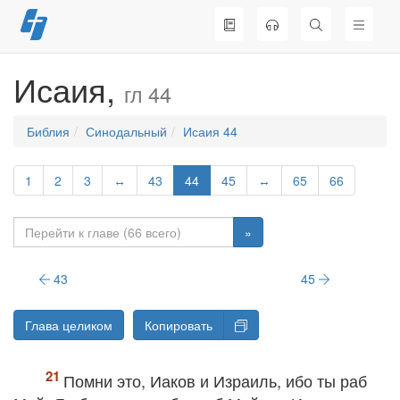
Перейти
к
содержимому
Исаия,
гл 44
Библия
Синодальный
Исаия 44
1
2
3
↔
43
44
45
↔
65
66
»
43
45
Глава целиком
Копировать
Помни это, Иаков и Израиль, ибо ты раб