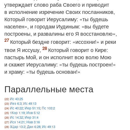
утверждает слово раба Своего и приводит
в исполнение изречение Своих посланников,
Который говорит Иерусалиму: «ты будешь
населен», и городам Иудиным: «вы будете
построены, и развалины его Я восстановлю»,
Который бездне говорит: «иссохни!» и реки
твои Я иссушу,
Который говорит о Кире:
пастырь Мой, и он исполнит всю волю Мою
и скажет Иерусалиму: «ты будешь построен!»
и храму: «ты будешь основан!»
Параллельные места
Ис 43:25
Иез 6:3
;
Ис 49:13
Ис 40:22
;
Иер 51:15
;
Пс 103:2
1Кор 1:19
;
Иов 5:12
Ис 14:32
;
Иер 31:4
Исх 14:21
;
Нав 3:16
3Цар 13:2
;
Дан 6:28
;
Ис 49:13