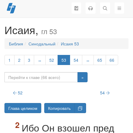
Перейти
к
содержимому
Исаия,
гл 53
Библия
Синодальный
Исаия 53
1
2
3
↔
52
53
54
↔
65
66
»
52
54
Глава целиком
Копировать
Ибо Он взошел пред