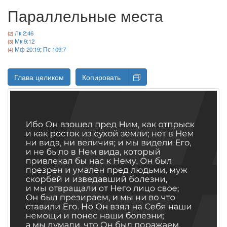
Параллельные места
Лк 2:46
Мк 9:12
Мф 20:19
;
Пс 109:7
Глава целиком
Копировать