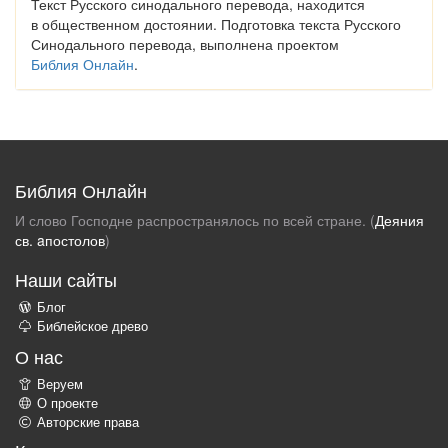
Текст Русского синодального перевода, находится
в общественном достоянии. Подготовка текста Русского
Синодального перевода, выполнена проектом
Библия Онлайн
.
Библия Онлайн
И слово Господне распространялось по всей стране. (
Деяния
св. aпостолов
)
Наши сайты
Блог
Библейское древо
О нас
Веруем
О проекте
Авторские права