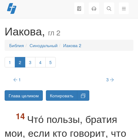
Перейти
к
содержимому
Иакова,
гл 2
Библия
Синодальный
Иакова 2
1
2
3
4
5
1
3
Глава целиком
Копировать
Что́ пользы, братия
мои, если кто говорит, что