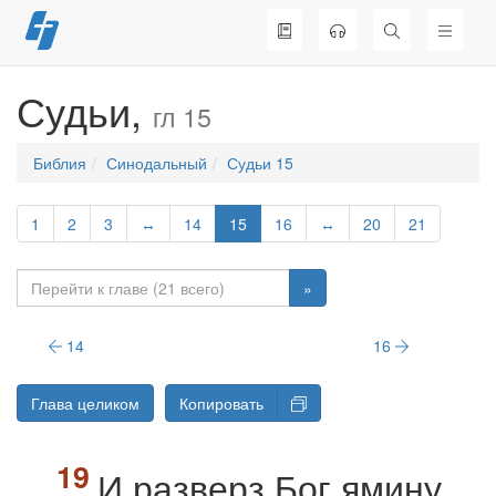
Перейти
к
содержимому
Судьи,
гл 15
Библия
Синодальный
Судьи 15
1
2
3
↔
14
15
16
↔
20
21
»
14
16
Глава целиком
Копировать
И разверз Бог ямину