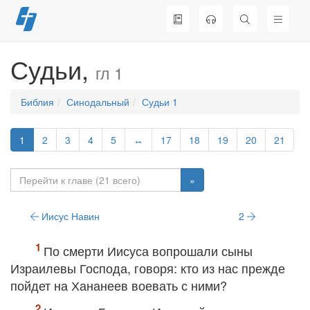
Перейти
к
содержимому
Судьи,
гл 1
Библия
Синодальный
Судьи 1
1
2
3
4
5
↔
17
18
19
20
21
»
Иисус Навин
2
По смерти Иисуса вопрошали сыны
Израилевы Господа, говоря: кто из нас прежде
пойдет на Хананеев воевать с ними?