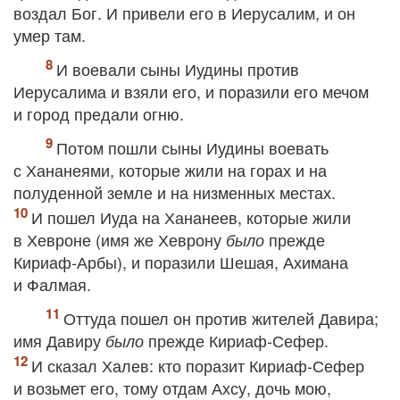
воздал Бог. И привели его в Иерусалим, и он
умер там.
И воевали сыны Иудины против
Иерусалима и взяли его, и поразили его мечом
и город предали огню.
Потом пошли сыны Иудины воевать
с Хананеями, которые жили на горах и на
полуденной земле и на низменных местах.
И пошел Иуда на Хананеев, которые жили
в Хевроне (имя же Хеврону
прежде
было
Кириаф‐Арбы), и поразили Шешая, Ахимана
и Фалмая.
Оттуда пошел он против жителей Давира;
имя Давиру
прежде Кириаф‐Сефер.
было
И сказал Халев: кто поразит Кириаф‐Сефер
и возьмет его, тому отдам Ахсу, дочь мою,