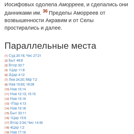
Иосифовых одолела
, и сделались они
Аморреев
данниками им.
Пределы Аморреев от
возвышенности Акравим и от Селы
простирались и далее.
Параллельные места
Суд 20:18
;
Чис 27:21
Быт 49:8
Втор 33:7
1Цар 11:8
2Цар 4:12
Лев 24:20
;
Мф 7:2
Нав 15:63
;
18:28
Нав 15:14
Нав 12:13
;
15:15
Нав 15:16
1Пар 4:13
Нав 15:18
Быт 33:11
1Цар 15:6
Втор 2:34
;
Чис 14:45
4Цар 1:2
Нав 17:16