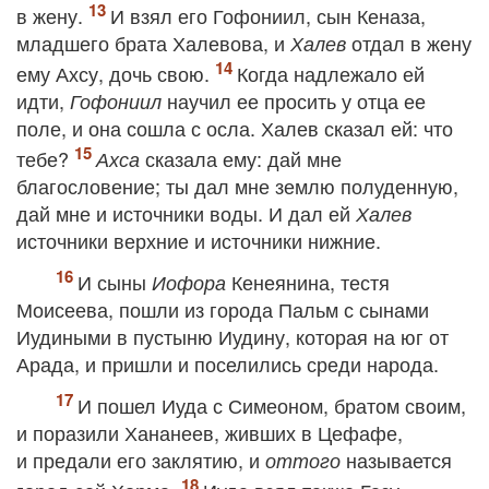
в жену.
И взял его Гофониил, сын Кеназа,
младшего брата Халевова, и
отдал в жену
Халев
ему Ахсу, дочь свою.
Когда надлежало ей
идти,
научил ее просить у отца ее
Гофониил
поле, и она сошла с осла. Халев сказал ей: что
тебе?
сказала ему: дай мне
Ахса
благословение; ты дал мне землю полуденную,
дай мне и источники воды. И дал ей
Халев
источники верхние и источники нижние.
И сыны
Кенеянина, тестя
Иофора
Моисеева, пошли из города Пальм с сынами
Иудиными в пустыню Иудину, которая на юг от
Арада, и пришли и поселились среди народа.
И пошел Иуда с Симеоном, братом своим,
и поразили Хананеев, живших в Цефафе,
и предали его заклятию, и
называется
оттого