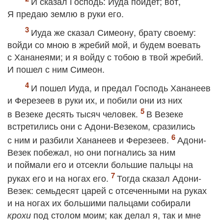
И сказал Господь: Иуда пойдет; вот,
Я предаю землю в руки его.
Иуда же сказал Симеону, брату своему:
войди со мною в жребий мой, и будем воевать
с Хананеями; и я войду с тобою в твой жребий.
И пошел с ним Симеон.
И пошел Иуда, и предал Господь Хананеев
и Ферезеев в руки их, и побили они из них
в Везеке десять тысяч человек.
В Везеке
встретились они с Адони‐Везеком, сразились
с ним и разбили Хананеев и Ферезеев.
Адони‐
Везек побежал, но они погнались за ним
и поймали его и отсекли большие пальцы на
руках его и на ногах его.
Тогда сказал Адони‐
Везек: семьдесят царей с отсеченными на руках
и на ногах их большими пальцами собирали
под столом моим; как делал я, так и мне
крохи