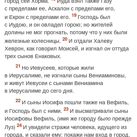
город сей Хорма.
Иуда взял также Газу
с пределами ее, Аскалон с пределами его,
и Екрон с пределами его.
Господь был
с Иудою, и он овладел горою; но жителей
долины не мог прогнать, потому что у них были
железные колесницы.
И отдали Халеву
Хеврон, как говорил Моисей, и изгнал
оттуда
он
трех сынов Енаковых.
Но Иевусеев, которые жили
в Иерусалиме, не изгнали сыны Вениаминовы,
и живут Иевусеи с сынами Вениамина
в Иерусалиме до сего дня.
И сыны Иосифа пошли также на Вефиль,
и Господь был с ними.
И высматривали сыны
Иосифовы Вефиль, (имя же городу
прежде
было
Луз)
И увидели стражи человека, идущего из
города, и сказали ему: покажи нам вход в город,