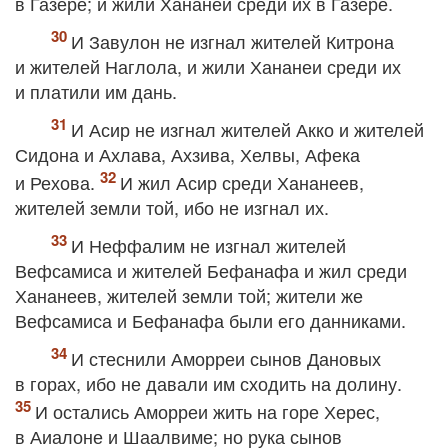
в Газере; и жили Хананеи среди их в Газере.
И Завулон не изгнал жителей Китрона
и жителей Наглола, и жили Хананеи среди их
и платили им дань.
И Асир не изгнал жителей Акко и жителей
Сидона и Ахлава, Ахзива, Хелвы, Афека
и Рехова.
И жил Асир среди Хананеев,
жителей земли той, ибо не изгнал их.
И Неффалим не изгнал жителей
Вефсамиса и жителей Бефанафа и жил среди
Хананеев, жителей земли той; жители же
Вефсамиса и Бефанафа были его данниками.
И стеснили Аморреи сынов Дановых
в горах, ибо не давали им сходить на долину.
И остались Аморреи жить на горе Херес,
в Аиалоне и Шаалвиме; но рука сынов