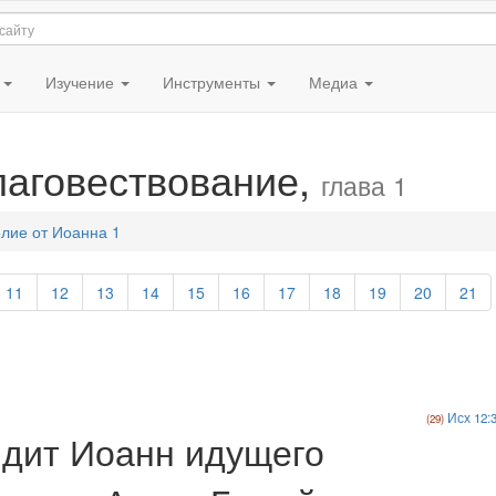
я
Изучение
Инструменты
Медиа
лаговествование,
глава 1
лие от Иоанна 1
11
12
13
14
15
16
17
18
19
20
21
Исх 12:
идит Иоанн идущего