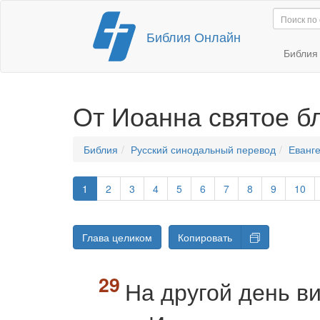
Перейти
Библия Онлайн
к
содержимому
Библи
От Иоанна святое б
Библия
Русский синодальный перевод
Еванге
1
2
3
4
5
6
7
8
9
10
Глава целиком
Копировать
На другой день в