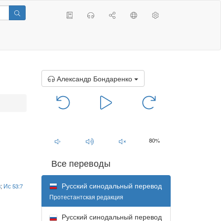
Александр Бондаренко
00:00
/
00:00
80%
Все переводы
Русский синодальный перевод
3
;
Ис 53:7
Протестантская редакция
Русский синодальный перевод