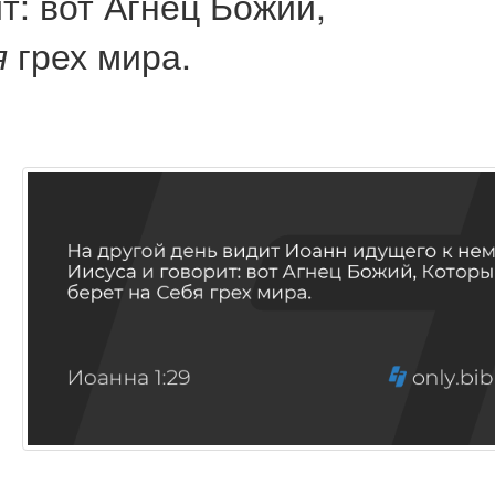
т: вот Агнец Божий,
грех мира.
я