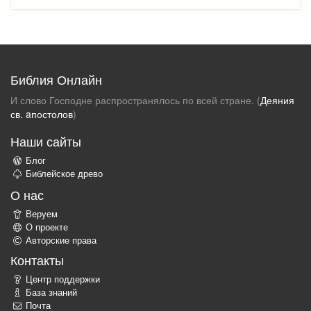
Библия Онлайн
И слово Господне распространялось по всей стране. (
Деяния
св. aпостолов
)
Наши сайты
Блог
Библейское древо
О нас
Веруем
О проекте
Авторские права
Контакты
Центр поддержки
База знаний
Почта