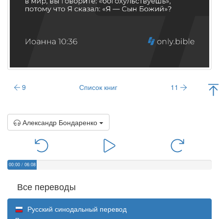
9
Список книг
11
Александр Бондаренко
00:00
/
06:08
Все переводы
Русский синодальный перевод