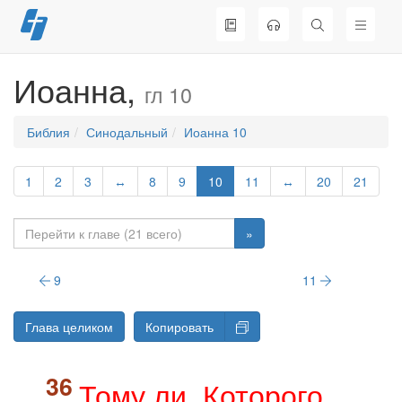
Перейти
к
содержимому
Иоанна,
гл 10
Библия
Синодальный
Иоанна 10
1
2
3
↔
8
9
10
11
↔
20
21
»
9
11
Глава целиком
Копировать
Тому ли, Которого