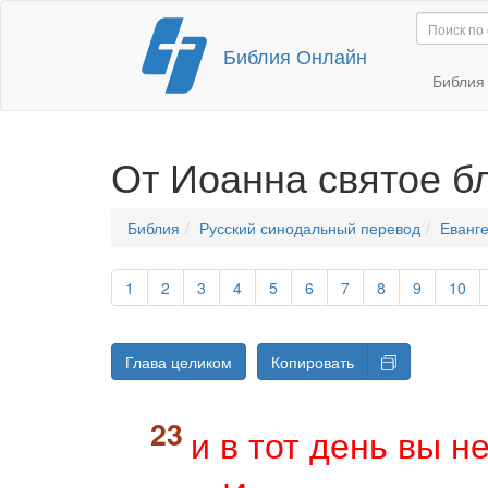
Перейти
Библия Онлайн
к
содержимому
Библи
От Иоанна святое б
Библия
Русский синодальный перевод
Еванге
1
2
3
4
5
6
7
8
9
10
Глава целиком
Копировать
и в тот день вы н