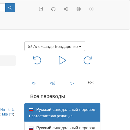
Александр Бондаренко
00:00
/
00:00
80%
Все переводы
Русский синодальный перевод
;
Ин 14:13
;
9
;
Мф 7:7
;
Протестантская редакция
Русский синодальный перевод