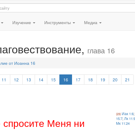
я
Изучение
Инструменты
Медиа
лаговествование,
глава 16
лие от Иоанна 16
11
12
13
14
15
16
17
18
19
20
21
Иак 1:6
е спросите Меня ни
15:7
;
Лк 11:
Мк 11:24