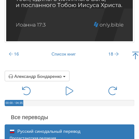
16
Список книг
18
Александр Бондаренко
00:00
/
04:35
Все переводы
Русский синодальный перевод
Протестантская редакция