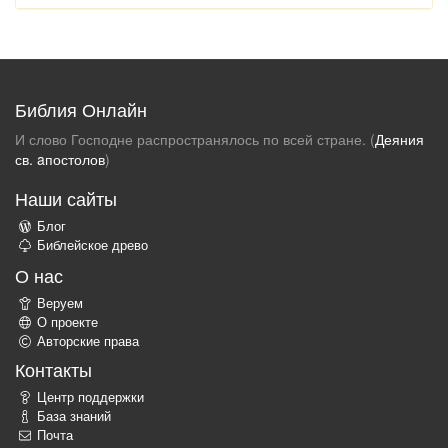
Библия Онлайн
И слово Господне распространялось по всей стране. (
Деяния
св. aпостолов
)
Наши сайты
Блог
Библейское древо
О нас
Веруем
О проекте
Авторские права
Контакты
Центр поддержки
База знаний
Почта