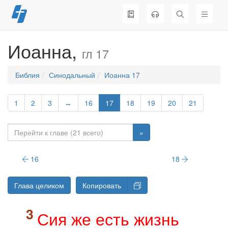
Перейти
к
содержимому
Иоанна,
гл 17
Библия
Синодальный
Иоанна 17
1
2
3
↔
16
17
18
19
20
21
»
16
18
Глава целиком
Копировать
Сия же есть жизнь