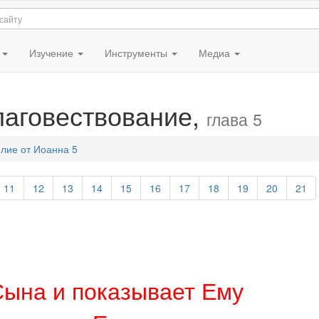
я
Изучение
Инструменты
Медиа
лаговествование,
глава 5
лие от Иоанна 5
11
12
13
14
15
16
17
18
19
20
21
Сына и показывает Ему