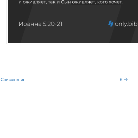
Список книг
6