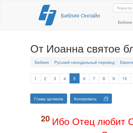
Перейти
Библия Онлайн
к
содержимому
Библи
От Иоанна святое б
Библия
Русский синодальный перевод
Еванге
1
2
3
4
5
6
7
8
9
10
Глава целиком
Копировать
Ибо Отец любит 