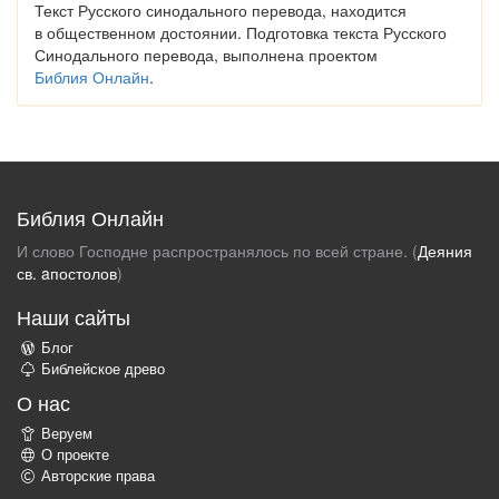
Текст Русского синодального перевода, находится
в общественном достоянии. Подготовка текста Русского
Синодального перевода, выполнена проектом
Библия Онлайн
.
Библия Онлайн
И слово Господне распространялось по всей стране. (
Деяния
св. aпостолов
)
Наши сайты
Блог
Библейское древо
О нас
Веруем
О проекте
Авторские права