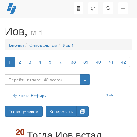
Перейти
к
содержимому
Иов,
гл 1
Библия
Синодальный
Иов 1
1
2
3
4
5
↔
38
39
40
41
42
»
Книга Есфири
2
Глава целиком
Копировать
Тогда Иов встал