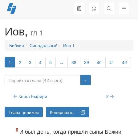
Перейти
к
содержимому
Иов,
гл 1
Библия
Синодальный
Иов 1
1
2
3
4
5
↔
38
39
40
41
42
»
Книга Есфири
2
Глава целиком
Копировать
И был день, когда пришли сыны Божии