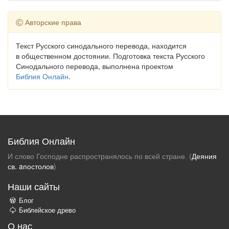
Авторские права
Текст Русского синодального перевода, находится
в общественном достоянии. Подготовка текста Русского
Синодального перевода, выполнена проектом
Библия Онлайн
.
Библия Онлайн
И слово Господне распространялось по всей стране. (
Деяния
св. aпостолов
)
Наши сайты
Блог
Библейское древо
О нас