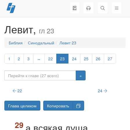
Перейти
к
содержимому
Левит,
гл 23
Библия
Синодальный
Левит 23
1
2
3
↔
22
23
24
25
26
27
»
22
24
Глава целиком
Копировать
а всякая душа,