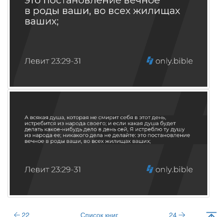
22
Список книг
24