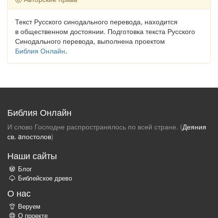
Текст Русского синодального перевода, находится
в общественном достоянии. Подготовка текста Русского
Синодального перевода, выполнена проектом
Библия Онлайн
.
Библия Онлайн
И слово Господне распространялось по всей стране. (
Деяния
св. aпостолов
)
Наши сайты
Блог
Библейское древо
О нас
Веруем
О проекте