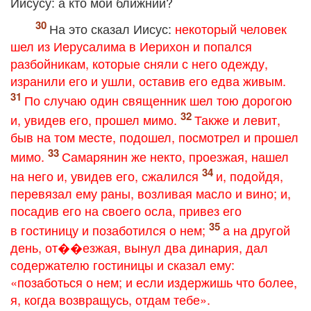
Иисусу: а кто мой ближний?
На это сказал Иисус:
некоторый человек
шел из Иерусалима в Иерихон и попался
разбойникам, которые сняли с него одежду,
изранили его и ушли, оставив его едва живым.
По случаю один священник шел тою дорогою
и, увидев его, прошел мимо.
Также и левит,
быв на том месте, подошел, посмотрел и прошел
мимо.
Самарянин же некто, проезжая, нашел
на него и, увидев его, сжалился
и, подойдя,
перевязал ему раны, возливая масло и вино; и,
посадив его на своего осла, привез его
в гостиницу и позаботился о нем;
а на другой
день, от��езжая, вынул два динария, дал
содержателю гостиницы и сказал ему:
«позаботься о нем; и если издержишь что более,
я, когда возвращусь, отдам тебе».