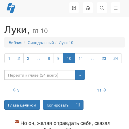
Перейти
к
содержимому
Луки,
гл 10
Библия
Синодальный
Луки 10
1
2
3
↔
8
9
10
11
↔
23
24
»
9
11
Глава целиком
Копировать
Но он, желая оправдать себя, сказал