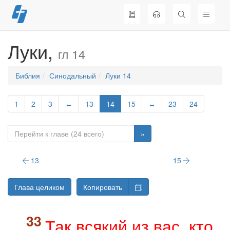
Перейти
к
содержимому
Луки,
гл 14
Библия
Синодальный
Луки 14
1
2
3
↔
13
14
15
↔
23
24
»
13
15
Глава целиком
Копировать
Так всякий из вас, кто