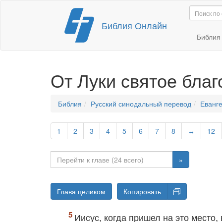
Перейти
Библия Онлайн
к
содержимому
Библи
От Луки святое бла
Библия
Русский синодальный перевод
Еванге
1
2
3
4
5
6
7
8
↔
12
»
Глава целиком
Копировать
Иисус, когда пришел на это место, 