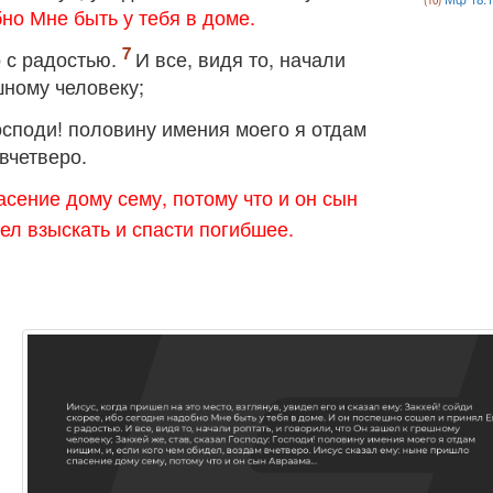
бно Мне быть у тебя в доме.
 с радостью.
И все, видя то, начали
шному человеку;
Господи! половину имения моего я отдам
вчетверо.
сение дому сему, потому что и он сын
л взыскать и спасти погибшее.