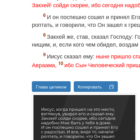
Закхей! сойди скорее, ибо сегодня надо
И он поспешно сошел и принял Его
роптать, и говорили, что Он зашел к гре
Закхей же, став, сказал Господу: 
нищим, и, если кого чем обидел, воздам 
Иисус сказал ему:
ныне пришло спа
Авраама,
ибо Сын Человеческий прише
Глава целиком
Копировать