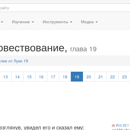
я
Изучение
Инструменты
Медиа
говествование,
глава 19
лие от Луки 19
13
14
15
16
17
18
19
20
21
22
23
Исх 22:1
взглянув, увидел его и сказал ему:
Мф 18:1