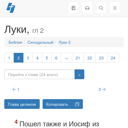
Перейти
к
содержимому
Луки,
гл 2
Библия
Синодальный
Луки 2
1
2
3
4
5
6
↔
21
22
23
24
»
1
3
Глава целиком
Копировать
Пошел также и Иосиф из