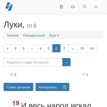
Перейти
к
содержимому
Луки,
гл 6
Библия
Синодальный
Луки 6
1
2
3
↔
4
5
6
7
↔
23
24
»
5
7
Глава целиком
Копировать
И весь народ искал