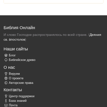
Библия Онлайн
И слово Господне распространялось по всей стране. (
Деяния
св. aпостолов
)
Наши сайты
Блог
Библейское древо
О нас
Веруем
О проекте
Авторские права
Контакты
Центр поддержки
База знаний
Почта