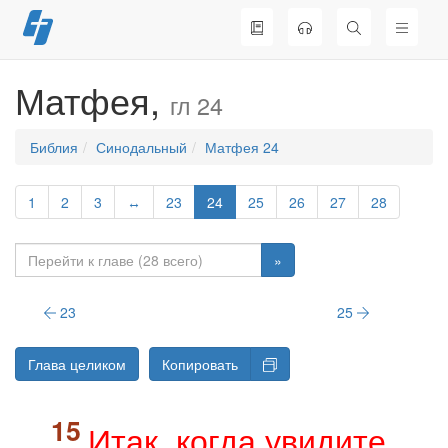
Перейти
к
содержимому
Матфея,
гл 24
Библия
Синодальный
Матфея 24
1
2
3
↔
23
24
25
26
27
28
»
23
25
Глава целиком
Копировать
Итак, когда увидите