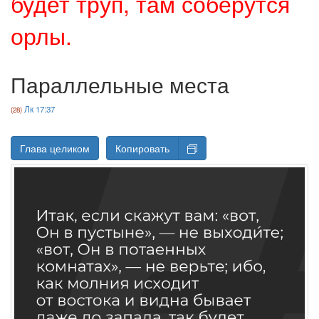
будет труп, там соберутся
орлы.
Параллельные места
Лк 17:37
Глава целиком
Копировать