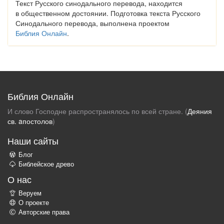
Текст Русского синодального перевода, находится
в общественном достоянии. Подготовка текста Русского
Синодального перевода, выполнена проектом
Библия Онлайн
.
Библия Онлайн
И слово Господне распространялось по всей стране. (
Деяния
св. aпостолов
)
Наши сайты
Блог
Библейское древо
О нас
Веруем
О проекте
Авторские права