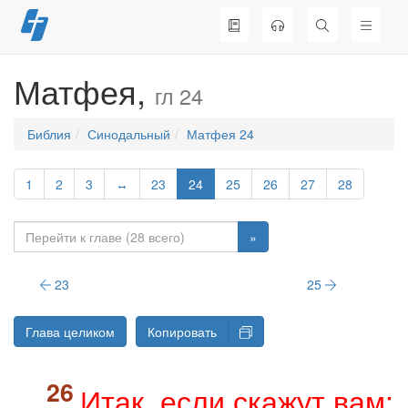
Перейти
к
содержимому
Матфея,
гл 24
Библия
Синодальный
Матфея 24
1
2
3
↔
23
24
25
26
27
28
»
23
25
Глава целиком
Копировать
Итак, если скажут вам: