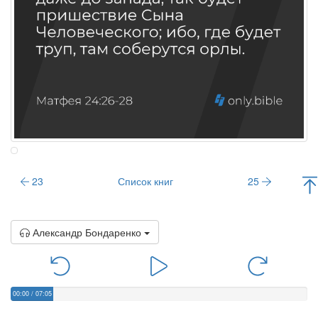
23
Список книг
25
Александр Бондаренко
00:00
/
07:05