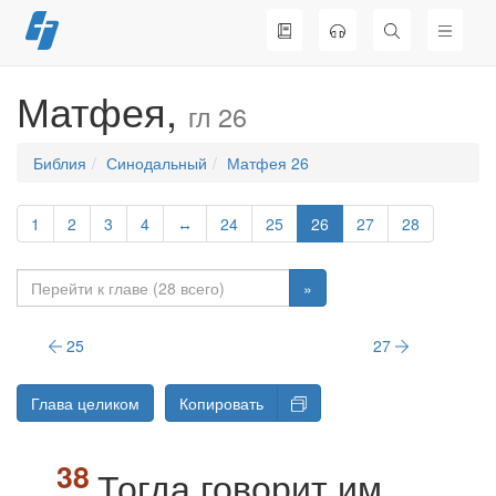
Перейти
к
содержимому
Матфея,
гл 26
Библия
Синодальный
Матфея 26
1
2
3
4
↔
24
25
26
27
28
»
25
27
Глава целиком
Копировать
Тогда говорит им