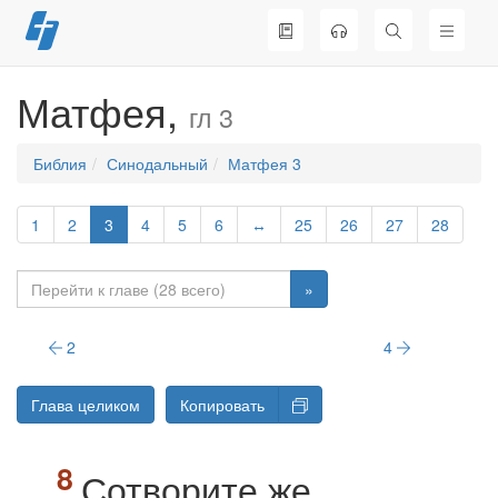
Перейти
к
содержимому
Матфея,
гл 3
Библия
Синодальный
Матфея 3
1
2
3
4
5
6
↔
25
26
27
28
»
2
4
Глава целиком
Копировать
Сотворите же