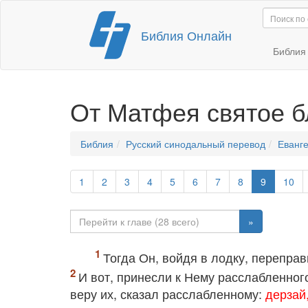
Перейти
Библия Онлайн
к
содержимому
Библи
От Матфея святое б
Библия
Русский синодальный перевод
Еванг
1
2
3
4
5
6
7
8
9
10
»
Тогда Он, войдя в лодку, перепра
И вот, принесли к Нему расслабленного
веру их, сказал расслабленному:
дерзай