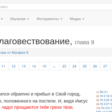
я
Изучение
Инструменты
Медиа
лаговествование,
глава 9
елие от Матфея 9
11
12
13
14
15
↔
23
24
25
26
27
Мк 2:1
вился
и прибыл в Свой город.
обратно
Лк 5:18
;
М
, положенного на постели. И, видя Иисус
Лк 5:23
;
М
Лк 5:27
;
М
, чадо! прощаются тебе грехи твои.
Ос 6:6
;
Мф 12:7
;
Мк