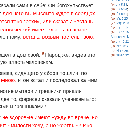
азали сами в себе: Он богохульствует.
Лк 5:33
;
Лк 5:36
;
:
для чего вы мыслите худое в сердцах
Лк 8:41
;
Мк 5:25
тся тебе грехи», или сказать: «встань
Мф 20:3
Лк 11:14
Человеческий имеет власть на земле
Лк 11:15
бленному:
встань, возьми постель твою,
Мф 12:24
;
М
Лк 13:22
Ис 53:6
Ин 4:35
ошел в дом свой.
Народ же, видев это,
2Фес 3:
кую власть человекам.
овека, сидящего у сбора пошлин, по
а Мною.
И он встал и последовал за Ним.
многие мытари и грешники пришли
дев то, фарисеи сказали ученикам Его:
рями и грешниками?
:
не здоровые имеют нужду во враче, но
чит: «милости хочу, а не жертвы»? Ибо