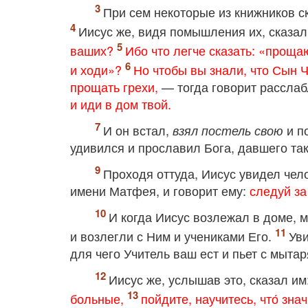
При сем некоторые из книжников ск
Иисус же, видя помышления их, сказал
ваших?
Ибо что легче сказать: «прощаю
и ходи»?
Но чтобы вы знали, что Сын 
прощать грехи,
— тогда говорит рассла
и иди в дом твой.
И он встал,
и п
взял постель свою
удивился и прославил Бога, давшего та
Проходя оттуда, Иисус увидел чел
имени Матфея, и говорит ему:
следуй з
И когда Иисус возлежал в доме, 
и возлегли с Ним и учениками Его.
Уви
для чего Учитель ваш ест и пьет с мыта
Иисус же, услышав это, сказал им
больные,
пойдите, научитесь, что́ зна