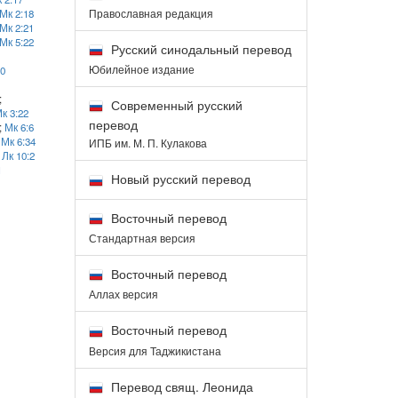
Православная редакция
Мк 2:18
Мк 2:21
Мк 5:22
Русский синодальный перевод
Юбилейное издание
0
;
Современный русский
к 3:22
перевод
;
Мк 6:6
;
Мк 6:34
ИПБ им. М. П. Кулакова
;
Лк 10:2
1
Новый русский перевод
Восточный перевод
Стандартная версия
Восточный перевод
Аллах версия
Восточный перевод
Версия для Таджикистана
Перевод свящ. Леонида