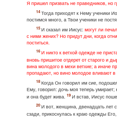
Я пришел призвать не праведников, но 
Тогда приходят к Нему ученики И
постимся много, а Твои ученики не пост
И сказал им Иисус:
могут ли печа
с ними жених? Но придут дни, когда отни
поститься.
И никто к ветхой одежде не прист
вновь пришитое отдерет от старого и ды
вина молодого в мехи ветхие; а иначе п
пропадают, но вино молодое вливают в н
Когда Он говорил им сие, подоше
Ему, говорил: дочь моя теперь умирает; 
и она будет жива.
И встав, Иисус поше
И вот, женщина, двенадцать лет 
сзади, прикоснулась к краю одежды Его