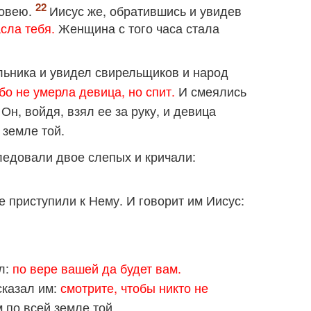
ровею.
Иисус же, обратившись и увидев
сла тебя.
Женщина с того часа стала
льника и увидел свирельщиков и народ
бо не умерла девица, но спит.
И смеялись
Он, войдя, взял ее за руку, и девица
 земле той.
следовали двое слепых и кричали:
 приступили к Нему. И говорит им Иисус:
ал:
по вере вашей да будет вам.
сказал им:
смотрите, чтобы никто не
 по всей земле той.