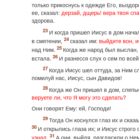
только прикоснусь к одежде Его, выздо
ее, сказал:
дерзай, дщерь! вера твоя спа
здорова.
И когда пришел Иисус в дом нача
в смятении,
сказал им:
выйдите вон, и
над Ним.
Когда же народ был выслан, 
встала.
И разнесся слух о сем по всей
Когда Иисус шел оттуда, за Ним 
помилуй нас, Иисус, сын Давидов!
Когда же Он пришел в дом, слепые
веруете ли, что Я могу это сделать?
Они говорят Ему: ей, Господи!
Тогда Он коснулся глаз их и сказ
И открылись глаза их; и Иисус строго 
узнал.
А они, выйдя, разгласили о Нем