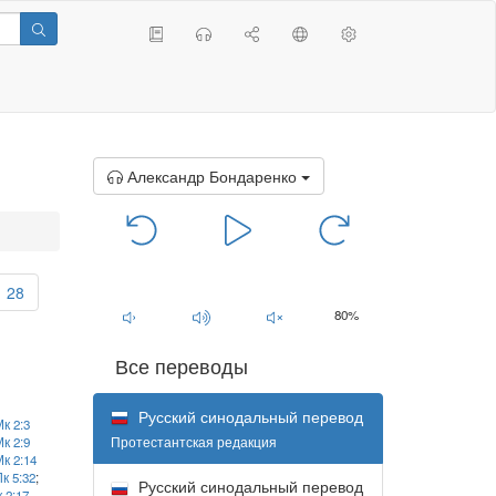
Александр Бондаренко
00:00
/
00:00
28
80%
Все переводы
Русский синодальный перевод
к 2:3
Протестантская редакция
к 2:9
к 2:14
Лк 5:32
;
Русский синодальный перевод
 2:17