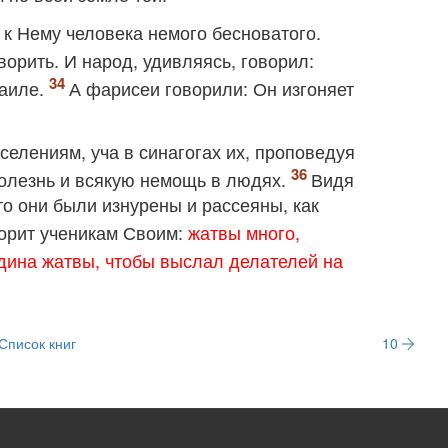
 к Нему человека немого бесноватого.
ворить. И народ, удивляясь, говорил:
раиле.
А фарисеи говорили: Он изгоняет
селениям, уча в синагогах их, проповедуя
болезнь и всякую немощь в людях.
Видя
то они были изнурены и рассеяны, как
ворит ученикам Своим:
жатвы много,
одина жатвы, чтобы выслал делателей на
Список книг
10