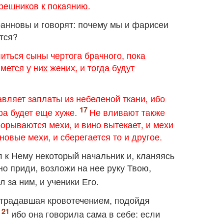
грешников к покаянию.
оанновы и говорят: почему мы и фарисеи
ятся?
литься сыны чертога брачного, пока
мется у них жених, и тогда будут
авляет заплаты из небеленой ткани, ибо
ра будет еще хуже.
Не вливают также
рорываются мехи, и вино вытекает, и мехи
овые мехи, и сберегается то и другое.
л к Нему некоторый начальник и, кланяясь
но приди, возложи на нее руку Твою,
л за ним, и ученики Его.
страдавшая кровотечением, подойдя
,
ибо она говорила сама в себе: если