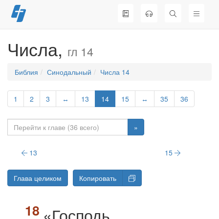
Перейти
к
содержимому
Числа,
гл 14
Библия
Синодальный
Числа 14
1
2
3
↔
13
14
15
↔
35
36
»
13
15
Глава целиком
Копировать
«Господь