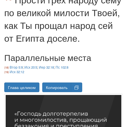
по великой милости Твоей,
как Ты прощал народ сей
от Египта доселе.
Параллельные места
Втор 5:9
;
Исх 20:5
;
Иер 32:18
;
Пс 102:8
Исх 32:12
Глава целиком
Копировать