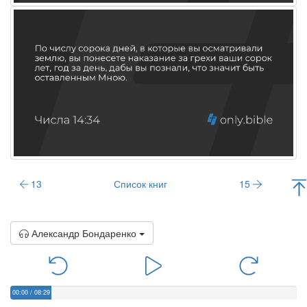
13
Список книг
15
Александр Бондаренко
00:00
/
08:29