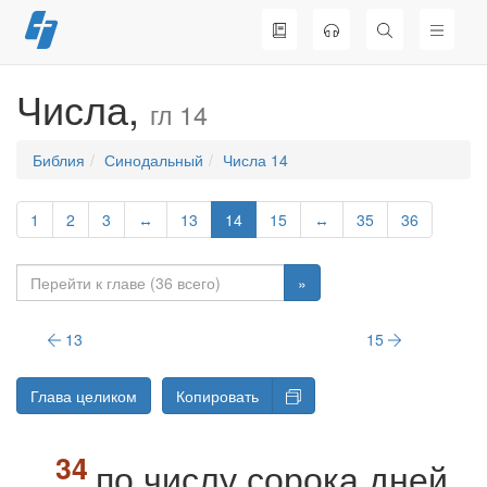
Перейти
к
содержимому
Числа,
гл 14
Библия
Синодальный
Числа 14
1
2
3
↔
13
14
15
↔
35
36
»
13
15
Глава целиком
Копировать
по числу сорока дней,