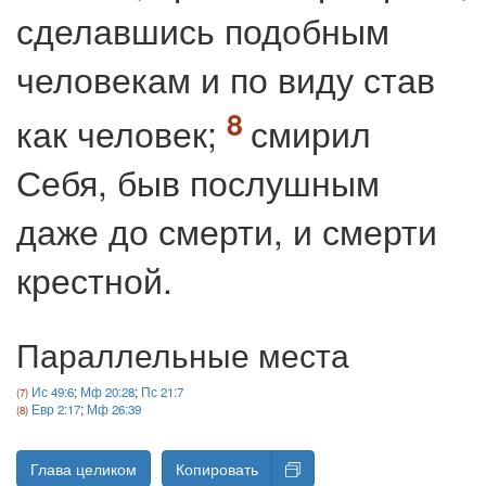
сделавшись подобным
человекам и по виду став
как человек;
смирил
Себя, быв послушным
даже до смерти, и смерти
крестной.
Параллельные места
Ис 49:6
;
Мф 20:28
;
Пс 21:7
Евр 2:17
;
Мф 26:39
Глава целиком
Копировать