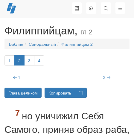
Перейти
к
содержимому
Филиппийцам,
гл 2
Библия
Синодальный
Филиппийцам 2
1
2
3
4
1
3
Глава целиком
Копировать
но уничижил Себя
Самого, приняв образ раба,