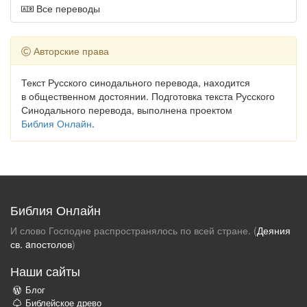
Все переводы
Авторские права
Текст Русского синодального перевода, находится
в общественном достоянии. Подготовка текста Русского
Синодального перевода, выполнена проектом
Библия Онлайн
.
Библия Онлайн
И слово Господне распространялось по всей стране. (
Деяния
св. aпостолов
)
Наши сайты
Блог
Библейское древо