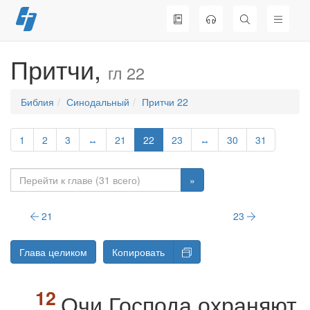
Перейти
к
содержимому
Притчи,
гл 22
Библия
Синодальный
Притчи 22
1
2
3
↔
21
22
23
↔
30
31
»
21
23
Глава целиком
Копировать
Очи Господа охраняют