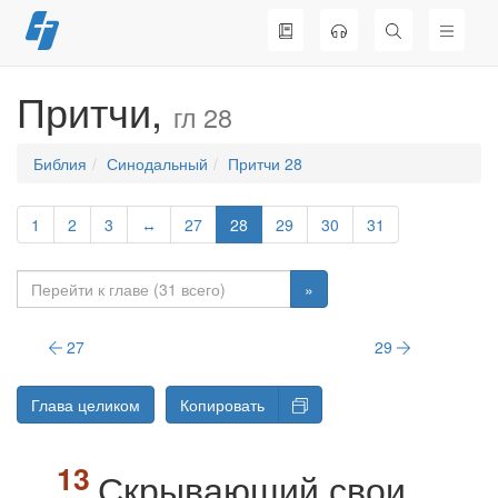
Перейти
к
содержимому
Притчи,
гл 28
Библия
Синодальный
Притчи 28
1
2
3
↔
27
28
29
30
31
»
27
29
Глава целиком
Копировать
Скрывающий свои