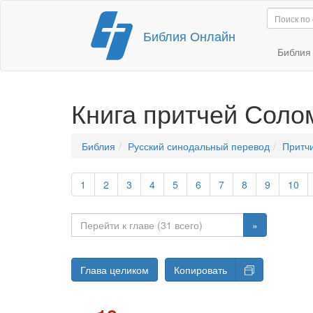
Перейти
Библия Онлайн
к
содержимому
Библи
Книга притчей Сол
Библия
Русский синодальный перевод
Притч
1
2
3
4
5
6
7
8
9
10
»
Глава целиком
Копировать