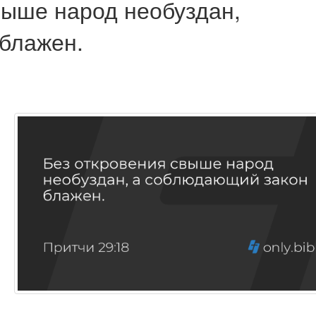
выше народ необуздан,
блажен.