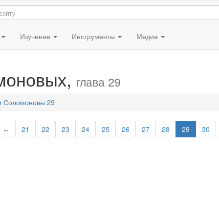
я
Изучение
Инструменты
Медиа
омоновых,
глава 29
и Соломоновы 29
↔
21
22
23
24
25
26
27
28
29
30