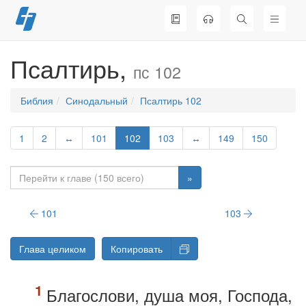
Перейти
к
содержимому
Псалтирь,
пс 102
Библия
Синодальный
Псалтирь 102
1
2
↔
101
102
103
↔
149
150
»
101
103
Глава целиком
Копировать
Благослови, душа моя, Господа,