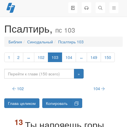
Перейти
к
содержимому
Псалтирь,
пс 103
Библия
Синодальный
Псалтирь 103
1
2
↔
102
103
104
↔
149
150
»
102
104
Глава целиком
Копировать
Ты напояешь горы