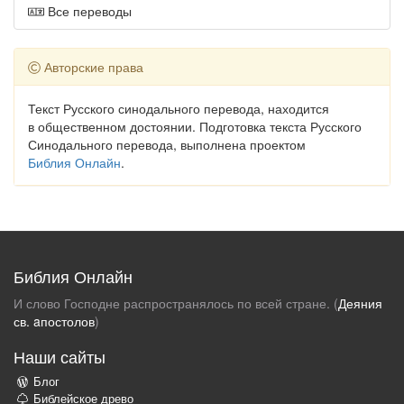
Все переводы
Авторские права
Текст Русского синодального перевода, находится
в общественном достоянии. Подготовка текста Русского
Синодального перевода, выполнена проектом
Библия Онлайн
.
Библия Онлайн
И слово Господне распространялось по всей стране. (
Деяния
св. aпостолов
)
Наши сайты
Блог
Библейское древо