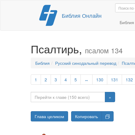
Перейти
Библия Онлайн
к
содержимому
Библи
Псалтирь,
псалом 134
Библия
Русский синодальный перевод
Псалт
1
2
3
4
5
↔
130
131
132
»
Глава целиком
Копировать