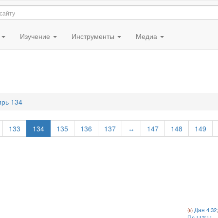
я
Изучение
Инструменты
Медиа
ирь 134
133
134
135
136
137
↔
147
148
149
Дан 4:32
Пс 113:11