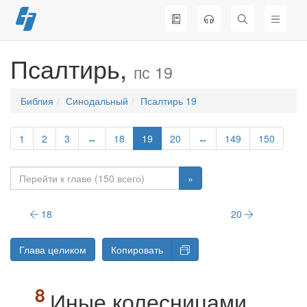
Перейти
к
содержимому
Псалтирь,
пс 19
Библия
Синодальный
Псалтирь 19
1
2
3
↔
18
19
20
↔
149
150
»
18
20
Глава целиком
Копировать
Иные колесницами,