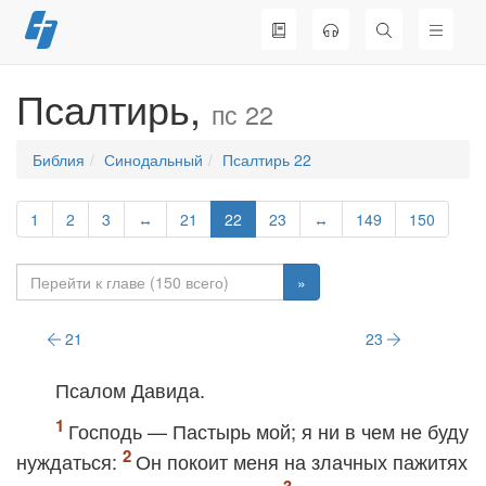
Перейти
к
содержимому
Псалтирь,
пс 22
Библия
Синодальный
Псалтирь 22
1
2
3
↔
21
22
23
↔
149
150
»
21
23
Псалом Давида.
Господь — Пастырь мой; я ни в чем не буду
нуждаться:
Он покоит меня на злачных пажитях