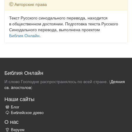
Авторские права
Текст Русского синодального перевода, находится
в общественном достоянии. Подготовка текста Русского
Синодального перевода, выполнена проектом
Библия Онлайн
.
Библия Онлайн
И слово Господне распространялось по всей стране. (
Деяния
св. aпостолов
)
Наши сайты
Блог
Библейское древо
О нас
Веруем