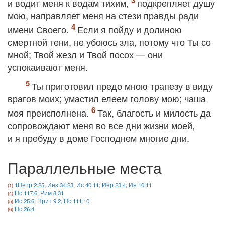
и водит меня к водам тихим,
подкрепляет душу
мою, направляет меня на стези правды ради
имени Своего.
Если я пойду и долиною
смертной тени, не убоюсь зла, потому что Ты со
мной; Твой жезл и Твой посох — они
успокаивают меня.
Ты приготовил предо мною трапезу в виду
врагов моих; умастил елеем голову мою; чаша
моя преисполнена.
Так, благость и милость да
сопровождают меня во все дни жизни моей,
и я пребуду в доме Господнем многие дни.
Параллельные места
1Петр 2:25
;
Иез 34:23
;
Ис 40:11
;
Иер 23:4
;
Ин 10:11
Пс 117:6
;
Рим 8:31
Ис 25:6
;
Прит 9:2
;
Пс 111:10
Пс 26:4