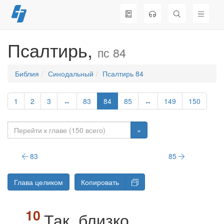
Перейти
к
содержимому
Псалтирь,
пс 84
Библия
Синодальный
Псалтирь 84
1
2
3
↔
83
84
85
↔
149
150
»
83
85
Глава целиком
Копировать
Так, близко