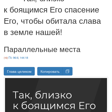
к боящимся Его спасение
Его, чтобы обитала слава
в земле нашей!
Параллельные места
Пс 96:6
;
144:18
Глава целиком
Копировать