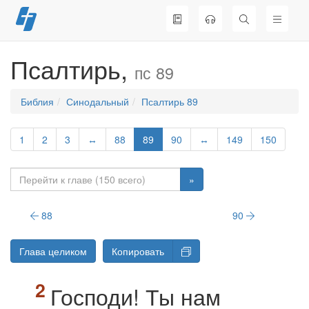
Перейти
к
содержимому
Псалтирь,
пс 89
Библия
Синодальный
Псалтирь 89
1
2
3
↔
88
89
90
↔
149
150
»
88
90
Глава целиком
Копировать
Господи! Ты нам