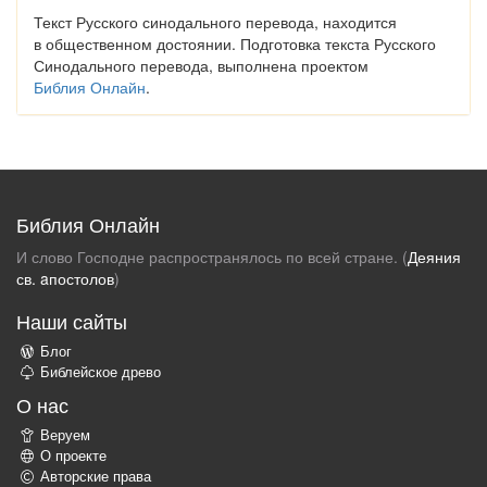
Текст Русского синодального перевода, находится
в общественном достоянии. Подготовка текста Русского
Синодального перевода, выполнена проектом
Библия Онлайн
.
Библия Онлайн
И слово Господне распространялось по всей стране. (
Деяния
св. aпостолов
)
Наши сайты
Блог
Библейское древо
О нас
Веруем
О проекте
Авторские права