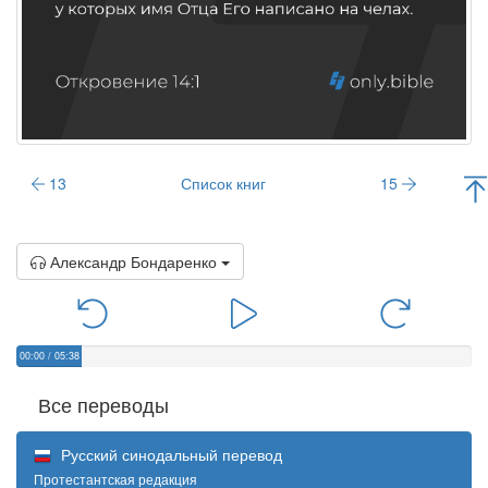
13
Список книг
15
Александр Бондаренко
00:00
/
05:38
Все переводы
Русский синодальный перевод
Протестантская редакция