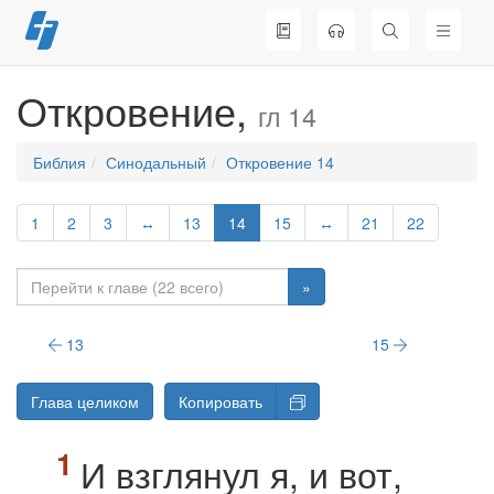
Перейти
к
содержимому
Откровение,
гл 14
Библия
Синодальный
Откровение 14
1
2
3
↔
13
14
15
↔
21
22
»
13
15
Глава целиком
Копировать
И взглянул я, и вот,